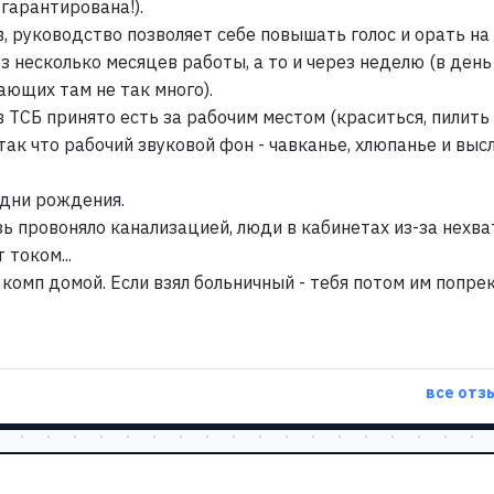
гарантирована!).
, руководство позволяет себе повышать голос и орать на
з несколько месяцев работы, а то и через неделю (в ден
ающих там не так много).
в ТСБ принято есть за рабочим местом (краситься, пилить
так что рабочий звуковой фон - чавканье, хлюпанье и вы
 дни рождения.
ь провоняло канализацией, люди в кабинетах из-за нехва
 током...
омп домой. Если взял больничный - тебя потом им попрек
все отз