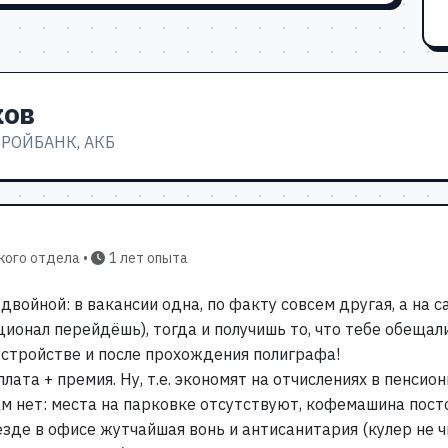
ков
ТРОЙБАНК, АКБ
кого отдела •
1 лет опыта
двойной: в вакансии одна, по факту совсем другая, а на с
ционал перейдёшь), тогда и получишь то, что тебе обещали
устройстве и после прохождения полиграфа!
плата + премия. Ну, т.е. экономят на отчислениях в пенсио
м нет: места на парковке отсутствуют, кофемашина посто
везде в офисе жутчайшая вонь и антисанитария (кулер не 