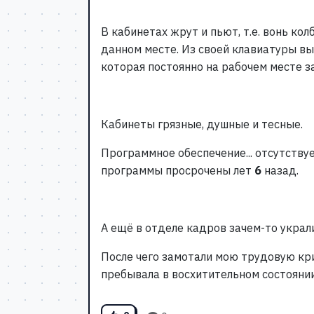
В кабинетах жрут и пьют, т.е. вонь ко
данном месте. Из своей клавиатуры выт
которая постоянно на рабочем месте 
Кабинеты грязные, душные и тесные.
Программное обеспечение... отсутств
программы просрочены лет
6
назад.
А ещё в отделе кадров зачем-то украли
После чего замотали мою трудовую кри
пребывала в восхитительном состоянии 