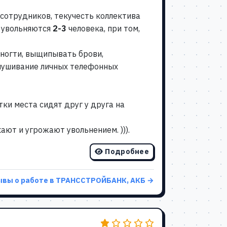
 сотрудников, текучесть коллектива
ь увольняются
2-3
человека, при том,
 ногти, выщипывать брови,
слушивание личных телефонных
тки места сидят друг у друга на
ают и угрожают увольнением. ))).
Подробнее
ывы о работе в ТРАНССТРОЙБАНК, АКБ →