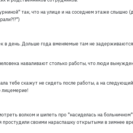
урниной" так, что на улице и на соседнем этаже слышно (
рали?!?")
ек в день. Дольше года вменяемые там не задерживаются
 человека наваливают столько работы, что люди вынужде
чала тебе скажут не сидеть после работы, а на следующий
 лицемерие!
мотреть волком и шипеть про "насиделась на больничном"
бя простудили своими нараспашку открытыми в зимнее вр