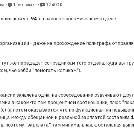
ла •
1 лет опыта •
12 400 ₽
ининской ул.,
94
, в планово-экономическом отделе.
 организации - даже на прохождение полиграфа отправля
Б, тут же передадут сотрудникам того отдела, куда вы т
ом, чьё хобби "помогать котикам").
акансии заявлена одна, на собеседовании озвучивают др
емии в каком-то там процентном соотношении, плюс "пока
(с) (а потом оказывается, что ни функционал, ни повышен
зница между обещанной и реальной зарплатой составила
1
в, поэтому "зарплата" там минимальная, а остальная выпл