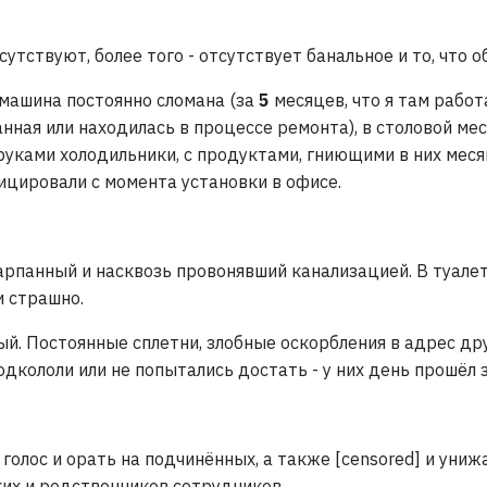
утствуют, более того - отсутствует банальное и то, что 
емашина постоянно сломана (за
5
месяцев, что я там рабо
анная или находилась в процессе ремонта), в столовой мес
 руками холодильники, с продуктами, гниющими в них меся
фицировали с момента установки в офисе.
шарпанный и насквозь провонявший канализацией. В туал
и страшно.
ый. Постоянные сплетни, злобные оскорбления в адрес д
одкололи или не попытались достать - у них день прошёл з
голос и орать на подчинённых, а также [censored] и уни
ких и родственников сотрудников.