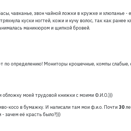
лбасы, чавканье, звон чайной ложки в кружке и хлюпанье 
ряхнула куски ногтей, кожи и кучу волос, так как ранее 
занималась маникюром и щипкой бровей.
ует по определению! Мониторы крошечные, компы слабые,
 обложку моей трудовой книжки с моими Ф.И.О.)))
во-косо в бумажку. И написали там мои ф.и.о. Почти
30
ле
- зачем её красть было?)))