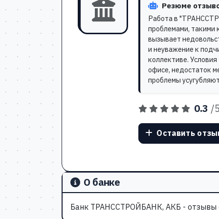
Резюме отзыво
Работа в "ТРАНССТР
проблемами, такими к
вызывает недовольст
и неуважение к подч
коллективе. Условия
офисе, недостаток м
проблемы усугубляют
0.3
/
Оставить отзы
О банке
Банк ТРАНССТРОЙБАНК, АКБ - отзывы