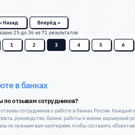
« Назад
Вперёд »
азано
25
до
36
из
71
результатов
1
2
3
4
5
6
оте в банках
ы по отзывам сотрудников?
 отзывы сотрудников о работе в банках России. Каждый
плата, руководство, баланс работы и жизни, карьерный р
лы по нужным вам критериям, чтобы составить объектив