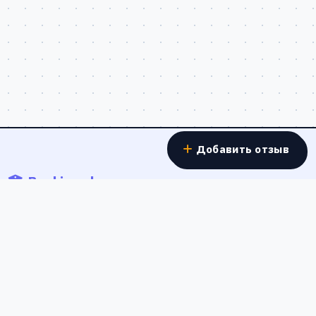
Добавить отзыв
Banki.work
Отзывы о работе в банках - реальные истории
сотрудников о зарплатах, условиях труда и карьерном
росте в банковской сфере России.
Форма обратной связи
Россия
Полезные ссылки