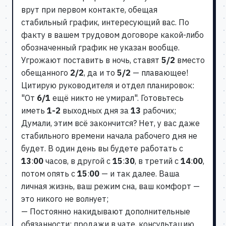
врут при первом контакте, обещая
стабильный график, интересующий вас. По
факту в вашем трудовом договоре какой-либо
обозначенный график не указан вообще.
Угрожают поставить в ночь, ставят
5/2
вместо
обещанного
2/2
, да и то
5/2
— плавающее!
Цитирую руководителя и отдел планировок:
"От
6/1
ещё никто не умирал". Готовьтесь
иметь
1-2
выходных дня за
13
рабочих;
Думали, этим всё закончится? Нет, у вас даже
стабильного времени начала рабочего дня не
будет. В один день вы будете работать с
13
:
00
часов, в другой с
15
:
30
, в третий с
14
:
00
,
потом опять с
15
:
00
— и так далее. Ваша
личная жизнь, ваш режим сна, ваш комфорт —
это никого не волнует;
— Постоянно накидывают дополнительные
обязанности: продажи в чате, консультацию