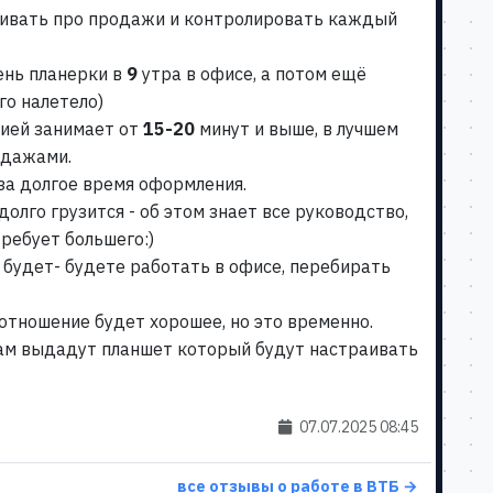
шивать про продажи и контролировать каждый
ень планерки в
9
утра в офисе, а потом ещё
го налетело)
ией занимает от
15-20
минут и выше, в лучшем
одажами.
 за долгое время оформления.
олго грузится - об этом знает все руководство,
требует большего:)
е будет- будете работать в офисе, перебирать
 отношение будет хорошее, но это временно.
Вам выдадут планшет который будут настраивать
07.07.2025 08:45
все отзывы о работе в ВТБ →