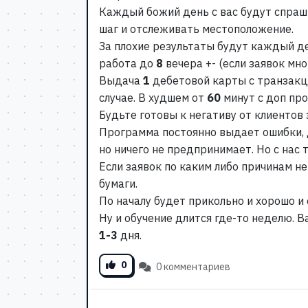
Каждый божий день с вас будут спра
шаг и отслеживать местоположение.
За плохие результаты будут каждый д
работа до
8
вечера +- (если заявок мно
Выдача
1
дебетовой карты с транзакц
случае. В худшем от
60
минут с доп пр
Будьте готовы к негативу от клиентов
Программа постоянно выдает ошибки, д
но ничего не предпринимает. Но с нас 
Если заявок по каким либо причинам н
бумаги.
По началу будет прикольно и хорошо и
Ну и обучение длится где-то неделю. 
1-3
дня.
0
0 комментариев