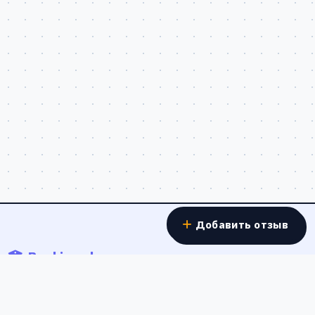
Добавить отзыв
Banki.work
Отзывы о работе в банках - реальные истории
сотрудников о зарплатах, условиях труда и карьерном