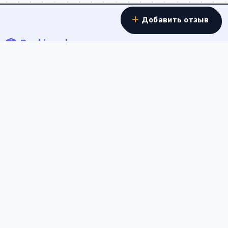
Добавить отзыв
Banki.work
Отзывы о работе в банках - реальные истории
сотрудников о зарплатах, условиях труда и карьерном
росте в банковской сфере России.
Форма обратной связи
Россия
Полезные ссылки
О проекте
Обратная связь
Политика конфиденциальности
Пользовательское соглашение
© 2026 Banki.work. Все права защищены.
Правила публикации
Честные отзывы