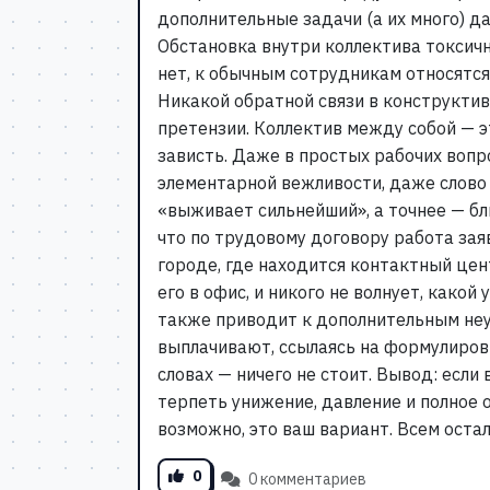
дополнительные задачи (а их много) да
Обстановка внутри коллектива токсич
нет, к обычным сотрудникам относятся
Никакой обратной связи в конструктив
претензии. Коллектив между собой — э
зависть. Даже в простых рабочих воп
элементарной вежливости, даже слово
«выживает сильнейший», а точнее — бли
что по трудовому договору работа зая
городе, где находится контактный це
его в офис, и никого не волнует, какой
также приводит к дополнительным неу
выплачивают, ссылаясь на формулировк
словах — ничего не стоит. Вывод: если
терпеть унижение, давление и полное 
возможно, это ваш вариант. Всем оста
0
0 комментариев