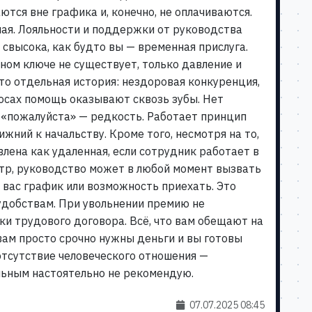
ются вне графика и, конечно, не оплачиваются.
ная. Лояльности и поддержки от руководства
 свысока, как будто вы — временная прислуга.
ном ключе не существует, только давление и
то отдельная история: нездоровая конкуренция,
росах помощь оказывают сквозь зубы. Нет
 «пожалуйста» — редкость. Работает принцип
жний к начальству. Кроме того, несмотря на то,
влена как удаленная, если сотрудник работает в
нтр, руководство может в любой момент вызвать
 у вас график или возможность приехать. Это
добствам. При увольнении премию не
и трудового договора. Всё, что вам обещают на
 вам просто срочно нужны деньги и вы готовы
отсутствие человеческого отношения —
льным настоятельно не рекомендую.
07.07.2025 08:45