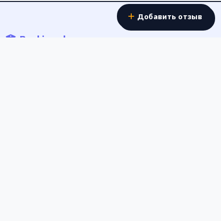
Добавить отзыв
Banki.work
Отзывы о работе в банках - реальные истории
сотрудников о зарплатах, условиях труда и карьерном
росте в банковской сфере России.
Форма обратной связи
Россия
Полезные ссылки
О проекте
Обратная связь
Политика конфиденциальности
Пользовательское соглашение
© 2026 Banki.work. Все права защищены.
Правила публикации
Честные отзывы