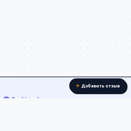
Добавить отзыв
Banki.work
Отзывы о работе в банках - реальные истории
сотрудников о зарплатах, условиях труда и карьерном
росте в банковской сфере России.