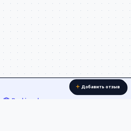
Добавить отзыв
Banki.work
Отзывы о работе в банках - реальные истории
сотрудников о зарплатах, условиях труда и карьерном
росте в банковской сфере России.