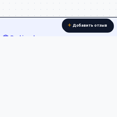
Добавить отзыв
Banki.work
Отзывы о работе в банках - реальные истории
сотрудников о зарплатах, условиях труда и карьерном
росте в банковской сфере России.
Форма обратной связи
Россия
Полезные ссылки
О проекте
Обратная связь
Политика конфиденциальности
Пользовательское соглашение