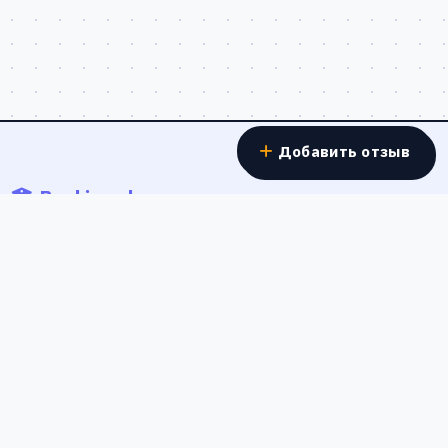
Добавить отзыв
Banki.work
Отзывы о работе в банках - реальные истории
сотрудников о зарплатах, условиях труда и карьерном
росте в банковской сфере России.
Форма обратной связи
Россия
Полезные ссылки
О проекте
Обратная связь